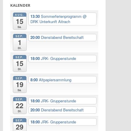
KALENDER
AUG.
13:30
Sommerferienprogramm
@
15
DRK Unterkunft Aitrach
Sa.
SEP.
20:00
Dienstabend Bereitschaft
1
Di.
SEP.
18:00
JRK- Gruppenstunde
15
Di.
SEP.
8:00
Altpapiersammlung
19
Sa.
SEP.
18:00
JRK- Gruppenstunde
22
20:00
Dienstabend Bereitschaft
Di.
SEP.
18:00
JRK- Gruppenstunde
29