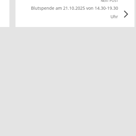
Previous
NEXT POST
Nex
Blutspende am 21.10.2025 von 14.30-19.30
post
Pos
Uhr
ink
link