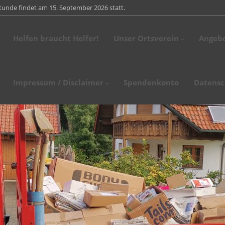
tunde findet am 15. September 2026 statt.
Helfen braucht Helfer!
Unser Ortsverein
Angeb
stag, den 18. April 2026 findet unsere Altpapiersammlung statt. Bitte stell
.02.2026 fand unsere Jahreshauptversammlung statt. Ortsvereinsvorsitzen
Impressum / Disclaimer
Spendenkonto
Datensc
glieder und Ehrengäste des Kreisverbandes,…