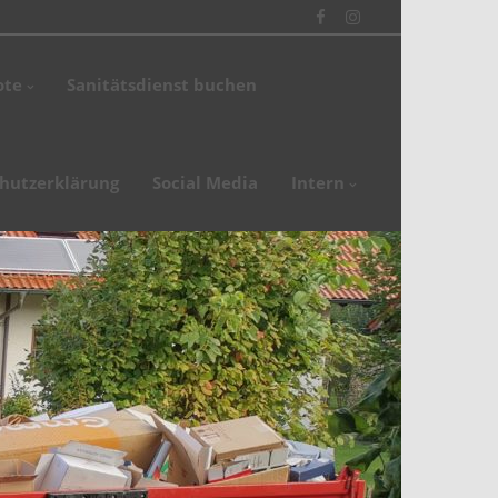
Facebook
Instagram
ote
Sanitätsdienst buchen
en
de
hutzerklärung
Social Media
Intern