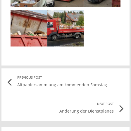
Post
PREVIOUS POST
Previo
Altpapiersammlung am kommenden Samstag
post
navigation
link
NEXT POST
Nex
Änderung der Dienstplanes
Pos
link