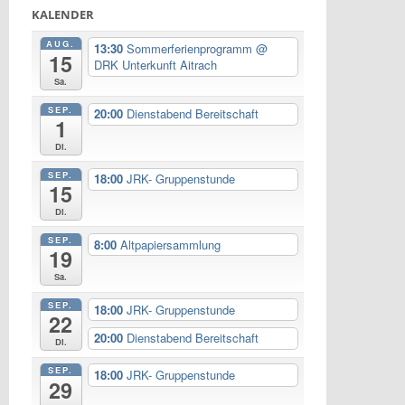
KALENDER
AUG.
13:30
Sommerferienprogramm
@
15
DRK Unterkunft Aitrach
Sa.
SEP.
20:00
Dienstabend Bereitschaft
1
Di.
SEP.
18:00
JRK- Gruppenstunde
15
Di.
SEP.
8:00
Altpapiersammlung
19
Sa.
SEP.
18:00
JRK- Gruppenstunde
22
20:00
Dienstabend Bereitschaft
Di.
SEP.
18:00
JRK- Gruppenstunde
29