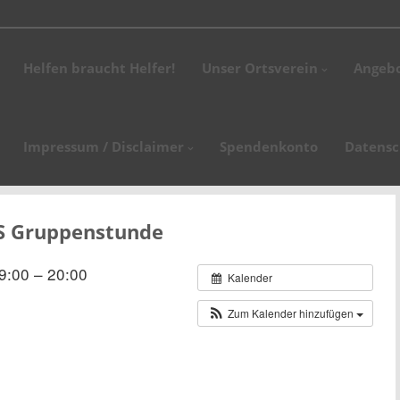
stag, den 18. April 2026 findet unsere Altpapiersammlung statt. Bitte stell
Helfen braucht Helfer!
Unser Ortsverein
Angeb
.02.2026 fand unsere Jahreshauptversammlung statt. Ortsvereinsvorsitzen
glieder und Ehrengäste des Kreisverbandes,…
nstunde des Jahres 2026 findet am Dienstag, den 20. Januar 2026 um 18:00
Impressum / Disclaimer
Spendenkonto
Datensc
tunde findet am 15. September 2026 statt.
S Gruppenstunde
9:00 – 20:00
Kalender
Zum Kalender hinzufügen