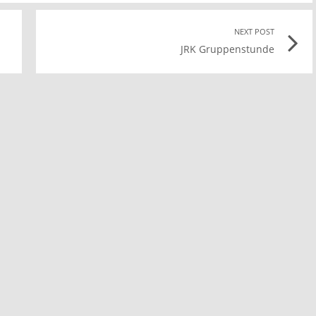
Previous
NEXT POST
Nex
JRK Gruppenstunde
post
Pos
ink
link