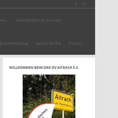
Facebook
Instagram
en
ote
Sanitätsdienst buchen
de
hutzerklärung
Social Media
Intern
WILLKOMMEN BEIM DRK OV AITRACH E.V.