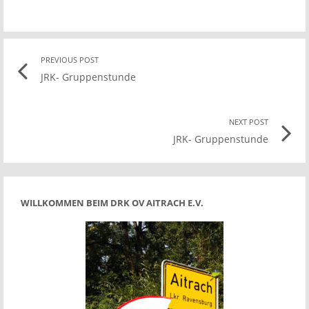
Post
PREVIOUS POST
Previo
JRK- Gruppenstunde
post
navigation
link
NEXT POST
Nex
JRK- Gruppenstunde
Pos
link
WILLKOMMEN BEIM DRK OV AITRACH E.V.