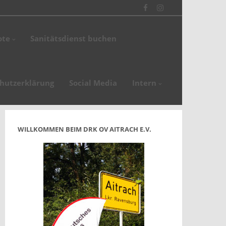
Facebook
Instagram
ote
Sanitätsdienst buchen
en
de
hutzerklärung
Social Media
Intern
WILLKOMMEN BEIM DRK OV AITRACH E.V.