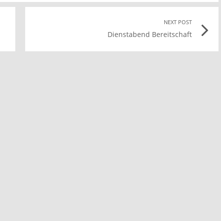
Previous
NEXT POST
Nex
Dienstabend Bereitschaft
post
Pos
ink
link