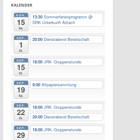
KALENDER
AUG.
13:30
Sommerferienprogramm
@
15
DRK Unterkunft Aitrach
Sa.
SEP.
20:00
Dienstabend Bereitschaft
1
Di.
SEP.
18:00
JRK- Gruppenstunde
15
Di.
SEP.
8:00
Altpapiersammlung
19
Sa.
SEP.
18:00
JRK- Gruppenstunde
22
20:00
Dienstabend Bereitschaft
Di.
SEP.
18:00
JRK- Gruppenstunde
29