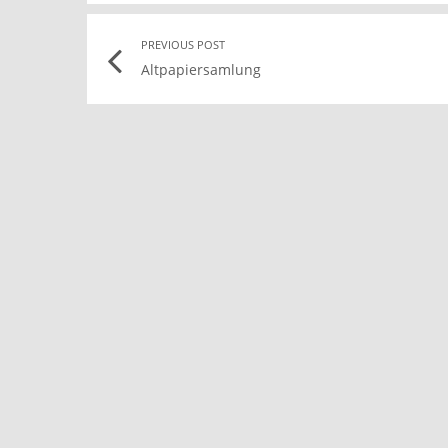
Post
PREVIOUS POST
Altpapiersamlung
navigation
l