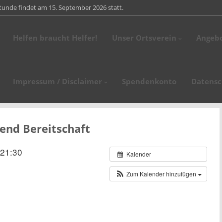
tunde findet am 15. September 2026 statt.
Helfen braucht Helfer!
Unser Ortsverein
Angeb
stag, den 18. April 2026 findet unsere Altpapiersammlung statt. Bitte stell
.02.2026 fand unsere Jahreshauptversammlung statt. Ortsvereinsvorsitzen
Impressum / Disclaimer
Spendenkonto
Datensc
glieder und Ehrengäste des Kreisverbandes,…
end Bereitschaft
 21:30
Kalender
Zum Kalender hinzufügen