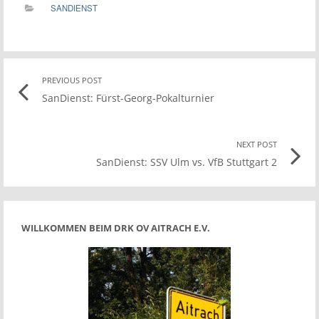
SANDIENST
Post
PREVIOUS POST
Previo
SanDienst: Fürst-Georg-Pokalturnier
post
navigation
link
NEXT POST
Nex
SanDienst: SSV Ulm vs. VfB Stuttgart 2
Pos
link
WILLKOMMEN BEIM DRK OV AITRACH E.V.