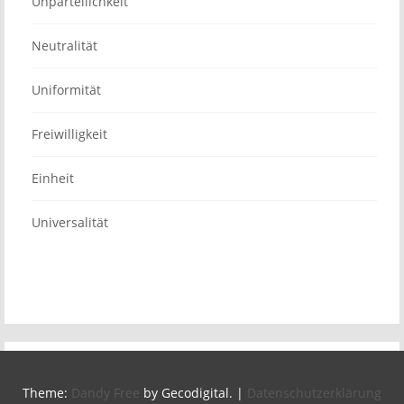
Unparteilichkeit
Neutralität
Uniformität
Freiwilligkeit
Einheit
Universalität
Theme:
Dandy Free
by Gecodigital.
|
Datenschutzerklärung