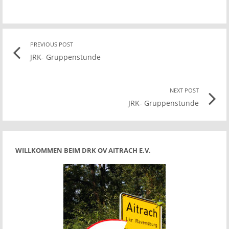
Post
PREVIOUS POST
Previo
JRK- Gruppenstunde
post
navigation
link
NEXT POST
Nex
JRK- Gruppenstunde
Pos
link
WILLKOMMEN BEIM DRK OV AITRACH E.V.