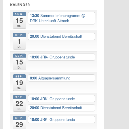
KALENDER
AUG.
13:30
Sommerferienprogramm
@
15
DRK Unterkunft Aitrach
Sa.
SEP.
20:00
Dienstabend Bereitschaft
1
Di.
SEP.
18:00
JRK- Gruppenstunde
15
Di.
SEP.
8:00
Altpapiersammlung
19
Sa.
SEP.
18:00
JRK- Gruppenstunde
22
20:00
Dienstabend Bereitschaft
Di.
SEP.
18:00
JRK- Gruppenstunde
29