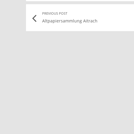
Post
PREVIOUS POST
Altpapiersammlung Aitrach
navigation
l