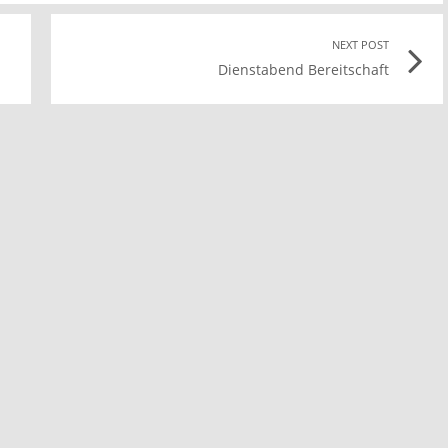
Previous
NEXT POST
Nex
Dienstabend Bereitschaft
post
Pos
ink
link