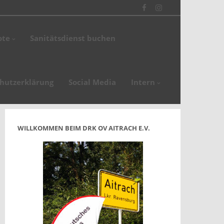
Facebook
Instagram
en
ote
Sanitätsdienst buchen
de
hutzerklärung
Social Media
Intern
WILLKOMMEN BEIM DRK OV AITRACH E.V.