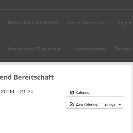
stag, den 18. April 2026 findet unsere Altpapiersammlung statt. Bitte stell
Helfen braucht Helfer!
Unser Ortsverein
Angeb
.02.2026 fand unsere Jahreshauptversammlung statt. Ortsvereinsvorsitzen
glieder und Ehrengäste des Kreisverbandes,…
nstunde des Jahres 2026 findet am Dienstag, den 20. Januar 2026 um 18:00
Impressum / Disclaimer
Spendenkonto
Datensc
tunde findet am 15. September 2026 statt.
end Bereitschaft
20:00 – 21:30
Kalender
Zum Kalender hinzufügen