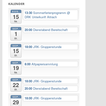
KALENDER
AUG.
13:30
Sommerferienprogramm
@
15
DRK Unterkunft Aitrach
Sa.
SEP.
20:00
Dienstabend Bereitschaft
1
Di.
SEP.
18:00
JRK- Gruppenstunde
15
Di.
SEP.
8:00
Altpapiersammlung
19
Sa.
SEP.
18:00
JRK- Gruppenstunde
22
20:00
Dienstabend Bereitschaft
Di.
SEP.
18:00
JRK- Gruppenstunde
29