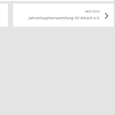
Previous
NEXT POST
Nex
Jahreshauptversammlung OV Aitrach e.V.
post
Pos
ink
link