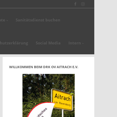
Facebook
Instagram
en
ote
Sanitätsdienst buchen
de
hutzerklärung
Social Media
Intern
WILLKOMMEN BEIM DRK OV AITRACH E.V.