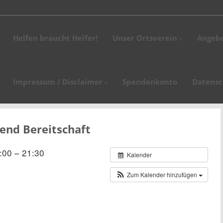
stag, den 18. April 2026 findet unsere Altpapiersammlung statt. Bitte stell
Helfen braucht Helfer!
Unser Ortsverein
Angeb
.02.2026 fand unsere Jahreshauptversammlung statt. Ortsvereinsvorsitzen
glieder und Ehrengäste des Kreisverbandes,…
nstunde des Jahres 2026 findet am Dienstag, den 20. Januar 2026 um 18:00
Impressum / Disclaimer
Spendenkonto
Datensc
tunde findet am 15. September 2026 statt.
end Bereitschaft
:00 – 21:30
Kalender
Zum Kalender hinzufügen