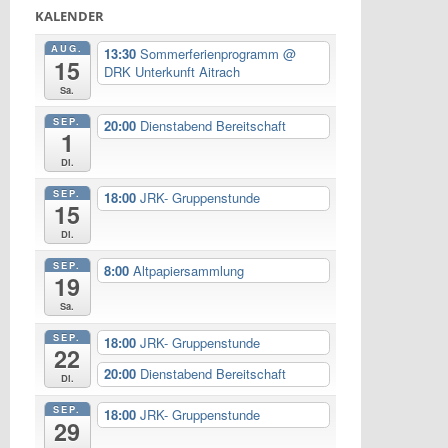
KALENDER
AUG.
13:30
Sommerferienprogramm
@
15
DRK Unterkunft Aitrach
Sa.
SEP.
20:00
Dienstabend Bereitschaft
1
Di.
SEP.
18:00
JRK- Gruppenstunde
15
Di.
SEP.
8:00
Altpapiersammlung
19
Sa.
SEP.
18:00
JRK- Gruppenstunde
22
20:00
Dienstabend Bereitschaft
Di.
SEP.
18:00
JRK- Gruppenstunde
29