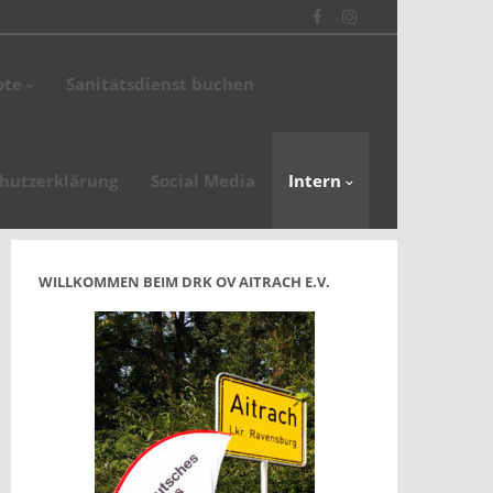
Facebook
Instagram
ote
Sanitätsdienst buchen
en
de
hutzerklärung
Social Media
Intern
WILLKOMMEN BEIM DRK OV AITRACH E.V.