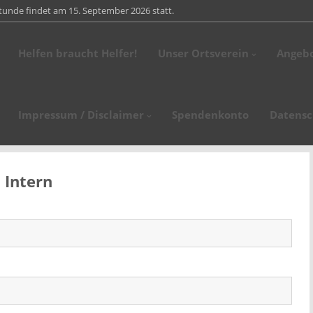
tunde findet am 15. September 2026 statt.
Helfen braucht Helfer!
Unser Ortsverein
Angeb
stag, den 18. April 2026 findet unsere Altpapiersammlung statt. Bitte stell
.02.2026 fand unsere Jahreshauptversammlung statt. Ortsvereinsvorsitzen
Impressum / Disclaimer
Spendenkonto
Datensc
glieder und Ehrengäste des Kreisverbandes,…
Intern